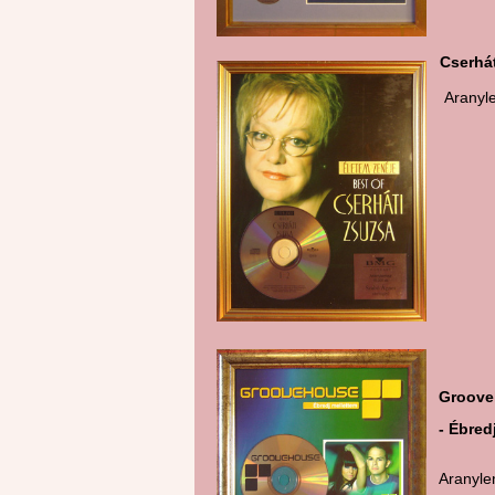
Cserhá
Ar
Pl
Groove
- Ébred
Aranyl