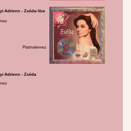
yi Adrienn - Zséda-Vue
emez
atinalemez
yi Adrienn - Zséda
emez