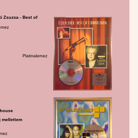
ti Zsuzsa - Best of
anylemez
atinalemez
house
j mellettem
emez