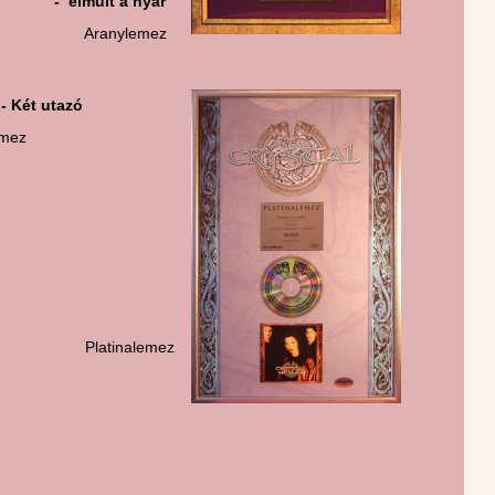
lmúlt a nyár
anylemez
 - Két utazó
emez
atinalemez