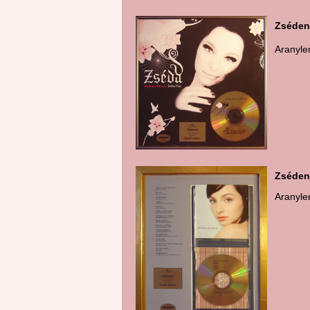
Zséden
Aranyl
Pl
Zséden
Aranyl