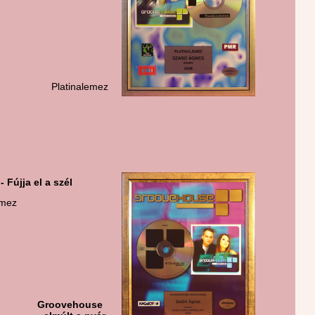
atinalemez
- Fújja el a szél
emez
roovehouse