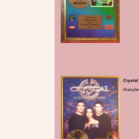
Pl
Crystal 
Aranyl
G