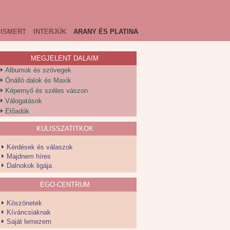
ISMERT
INTERJÚK
ARANY ÉS PLATINA
MEGJELENT DALAIM
Albumok és szövegek
Önálló dalok és Maxik
Képernyő és széles vászon
Válogatások
Előadók
KULISSZATITKOK
Kérdések és válaszok
Majdnem híres
Dalnokok ligája
EGO-CENTRUM
Köszönetek
Kíváncsiaknak
Saját lemezem