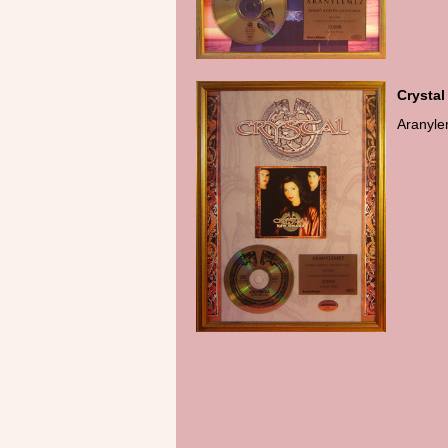
- e
Ar
Crystal
Aranyl
Pl