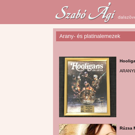
Arany- és platinalemezek
Hooliga
ARANY
Rúzsa 